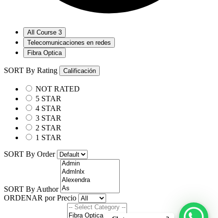
All Course
3
Telecomunicaciones en redes
Fibra Optica
SORT By Rating
Calificación
NOT RATED
5 STAR
4 STAR
3 STAR
2 STAR
1 STAR
SORT By Order
SORT By Author
ORDENAR por Precio