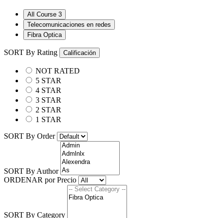
All Course
3
Telecomunicaciones en redes
Fibra Optica
SORT By Rating
Calificación
NOT RATED
5 STAR
4 STAR
3 STAR
2 STAR
1 STAR
SORT By Order
SORT By Author
ORDENAR por Precio
SORT By Category