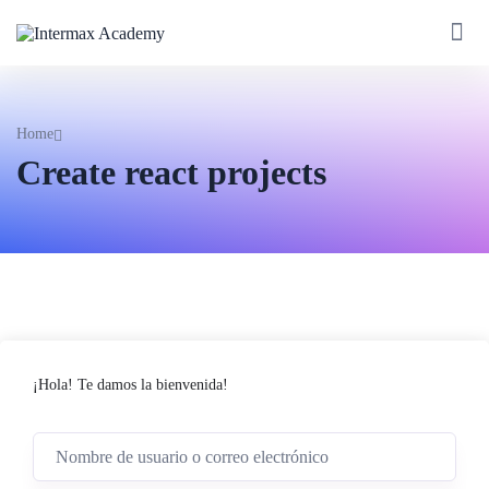
Home
Create react projects
¡Hola! Te damos la bienvenida!