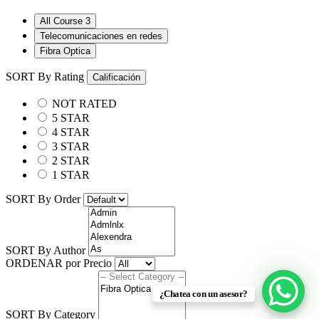
All Course
3
Telecomunicaciones en redes
Fibra Optica
SORT By Rating
Calificación
NOT RATED
5 STAR
4 STAR
3 STAR
2 STAR
1 STAR
SORT By Order
SORT By Author
ORDENAR por Precio
¿Chatea con un asesor?
SORT By Category