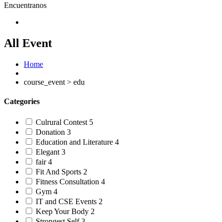
Encuentranos
All Event
Home
course_event > edu
Categories
Culrural Contest
5
Donation
3
Education and Literature
4
Elegant
3
fair
4
Fit And Sports
2
Fitness Consultation
4
Gym
4
IT and CSE Events
2
Keep Your Body
2
Strongest Self
3